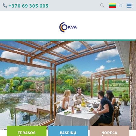
+370 69 305 605
LT
TERASOS
BASEINŲ
HORECA