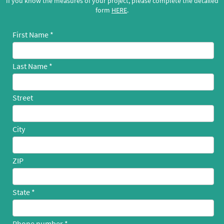
If you know the measures of your project, please complete the detailed
form
HERE
.
First Name
Last Name
Street
City
ZIP
State
Phone number