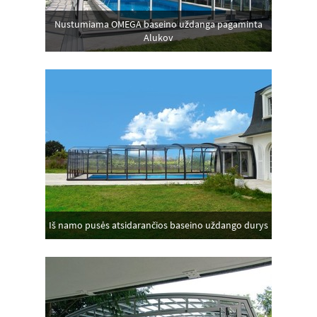
Nustumiama OMEGA baseino uždanga pagaminta
Alukov
Iš namo pusės atsidarančios baseino uždango durys