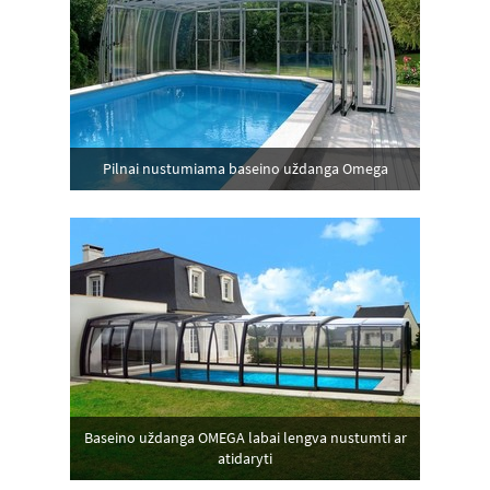
Pilnai nustumiama baseino uždanga Omega
Baseino uždanga OMEGA labai lengva nustumti ar
atidaryti