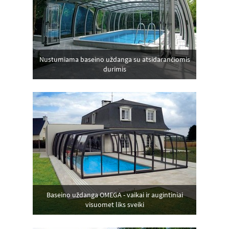
Nustumiama baseino uždanga su atsidarančiomis
durimis
Baseino uždanga OMEGA - vaikai ir augintiniai
visuomet liks sveiki