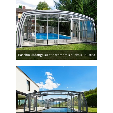
Baseino uždanga su atidaromomis durimis - Austria