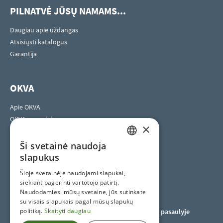
PILNATVĖ JŪSŲ NAMAMS...
Daugiau apie uždangas
Atsisiųsti katalogus
Garantija
OKVA
Apie OKVA
OKVA pasaulyje
×
Kontaktai
Ši svetainė naudoja
LITHUANIAN
slapukus
LITHUANIAN
SOCIAL SITES
Šioje svetainėje naudojami slapukai,
siekiant pagerinti vartotojo patirtį.
Naudodamiesi mūsų svetaine, jūs sutinkate
su visais slapukais pagal mūsų slapukų
politiką.
Skaityti daugiau
Terasų uždengimai ir baseinų uždangos pasaulyje
Ieškote atstovų pasaulyje?