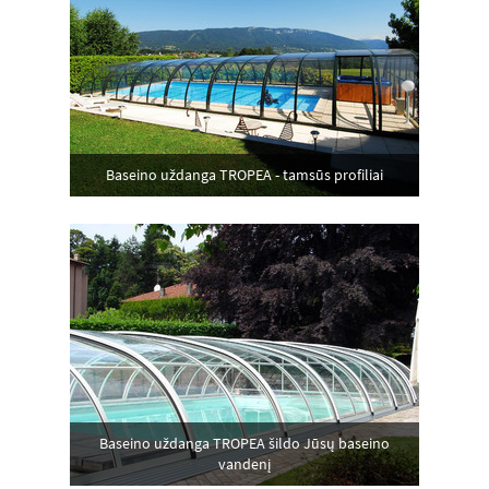
Baseino uždanga TROPEA - tamsūs profiliai
Baseino uždanga TROPEA šildo Jūsų baseino
vandenį