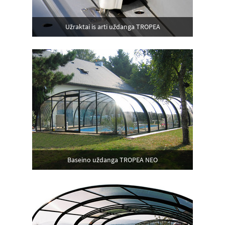
Užraktai is arti uždanga TROPEA
Baseino uždanga TROPEA NEO