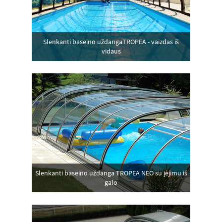
Slenkanti baseino uždangaTROPEA - vaizdas iš
vidaus
Slenkanti baseino uždanga TROPEA NEO su įėjimu iš
galo