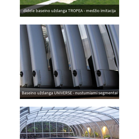
didele baseino uždanga TROPEA - medžio imitacija
Baseino uždanga UNIVERSE - nustumiami segmentai