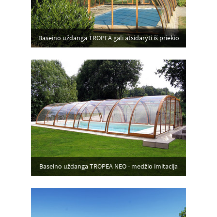
Baseino uždanga TROPEA gali atsidaryti iš priekio
Baseino uždanga TROPEA NEO - medžio imitacija