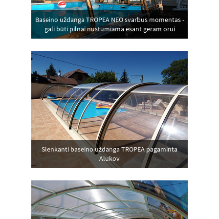
Baseino uždanga TROPEA NEO svarbus momentas -
gali būti pilnai nustumiama esant geram orui
Slenkanti baseino uždanga TROPEA pagaminta
Alukov