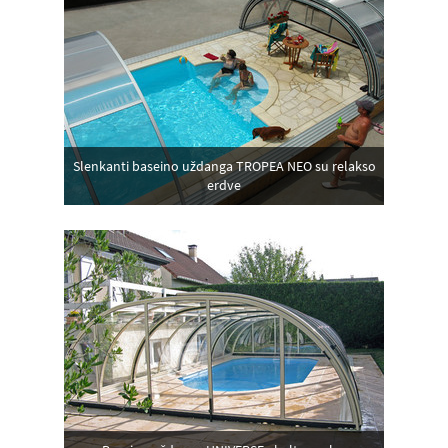
Slenkanti baseino uždanga TROPEA NEO su relakso
erdve