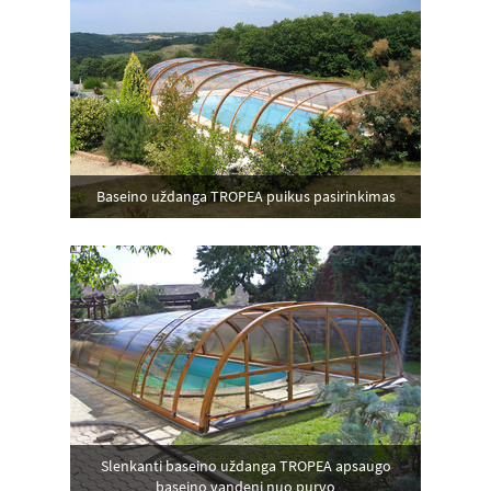
Baseino uždanga TROPEA puikus pasirinkimas
Slenkanti baseino uždanga TROPEA apsaugo
baseino vandeni nuo purvo