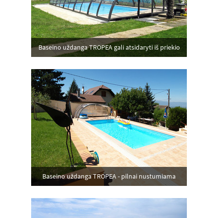
Baseino uždanga TROPEA gali atsidaryti iš priekio
Baseino uždanga TROPEA - pilnai nustumiama