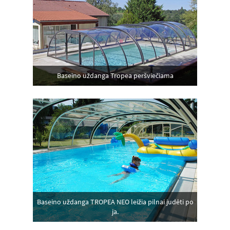
Baseino uždanga Tropea peršviečiama
Baseino uždanga TROPEA NEO leižia pilnai judėti po
ja.