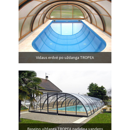
Vidaus erdvė po uždanga TROPEA
Baseino uždanga TROPEA padidina vandens