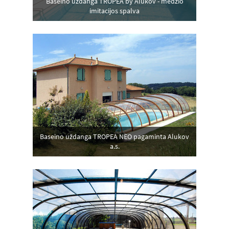
Baseino uždanga TROPEA by Alukov - medžio
imitacijos spalva
Baseino uždanga TROPEA NEO pagaminta Alukov
a.s.