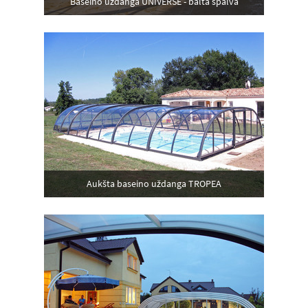
Baseino uždanga UNIVERSE - balta spalva
Aukšta baseino uždanga TROPEA