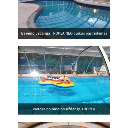
Baseino uždanga TROPEA NEO puikus pasirinkimas
Vaizdas po baseino uždanga TROPEA