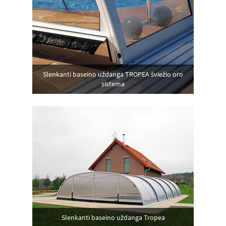
Slenkanti baseino uždanga TROPEA šviežio oro
sistema
Slenkanti baseino uždanga Tropea