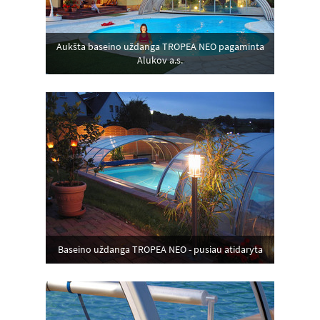
Aukšta baseino uždanga TROPEA NEO pagaminta
Alukov a.s.
Baseino uždanga TROPEA NEO - pusiau atidaryta