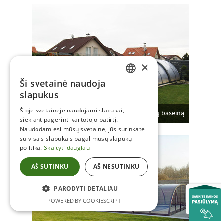
×
Ši svetainė naudoja
LITHUANIAN
slapukus
LITHUANIAN
Šioje svetainėje naudojami slapukai,
Baseino uždanga Universe - uždengs Jūsų baseiną
siekiant pagerinti vartotojo patirtį.
Naudodamiesi mūsų svetaine, jūs sutinkate
su visais slapukais pagal mūsų slapukų
politiką.
Skaityti daugiau
AŠ SUTINKU
AŠ NESUTINKU
PARODYTI DETALIAU
POWERED BY COOKIESCRIPT