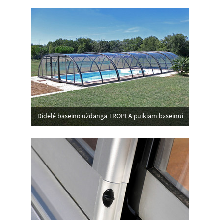
Didelė baseino uždanga TROPEA puikiam baseinui