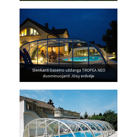
Slenkanti baseino uždanga TROPEA NEO
duominuojanti Jūsų erdvėje