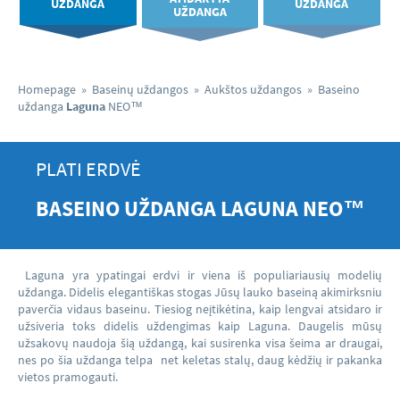
UŽDANGA
UŽDANGA
UŽDANGA
Homepage
»
Baseinų uždangos
»
Aukštos uždangos
»
Baseino
uždanga
Laguna
NEO
™
PLATI ERDVĖ
BASEINO UŽDANGA
LAGUNA
NEO
™
Laguna yra ypatingai erdvi ir viena iš populiariausių modelių
uždanga. Didelis elegantiškas stogas Jūsų lauko baseiną akimirksniu
paverčia vidaus baseinu. Tiesiog neįtikėtina, kaip lengvai atsidaro ir
užsiveria toks didelis uždengimas kaip Laguna. Daugelis mūsų
užsakovų naudoja šią uždangą, kai susirenka visa šeima ar draugai,
nes po šia uždanga telpa net keletas stalų, daug kėdžių ir pakanka
vietos pramogauti.