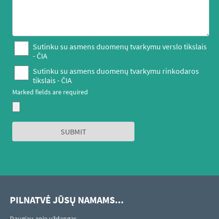
Sutinku su asmens duomenų tvarkymu verslo tikslais
-
ČIA
Sutinku su asmens duomenų tvarkymu rinkodaros
tikslais -
ČIA
Marked fields are required
PILNATVĖ JŪSŲ NAMAMS...
Daugiau apie uždangas