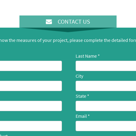
CONTACT US
know the measures of your project, please complete the detailed fo
Last Name
City
State
Email