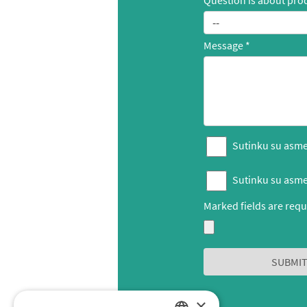
Question is about pro
Message
Sutinku su asme
Sutinku su asme
Marked fields are requ
×