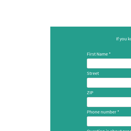
If you 
First Name
Street
ZIP
Phone number