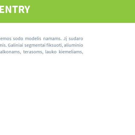
ENTRY
 žiemos sodo modelis namams. Jį sudaro
is. Galiniai segmentai fiksuoti, aliuminio
 balkonams, terasoms, lauko kiemeliams,