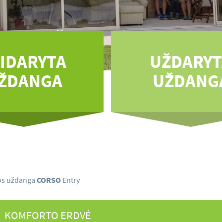
TIDARYTA
UŽDARYT
ŽDANGA
UŽDANG
os uždanga
CORSO
Entry
KOMFORTO ERDVĖ