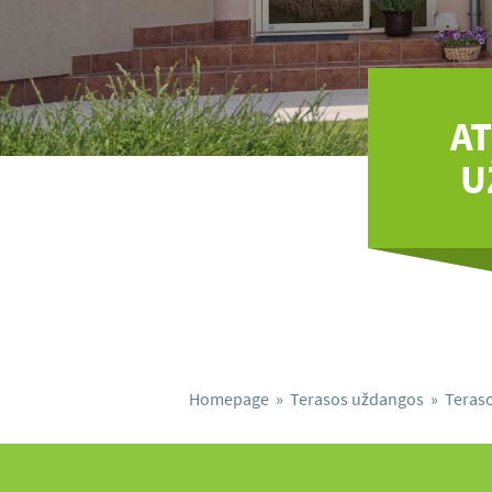
A
U
Homepage
»
Terasos uždangos
»
Teras